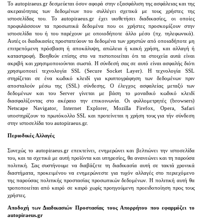
Το autopiraeus.gr δεσμεύεται όσον αφορά στην εξασφάλιση της ασφάλειας και της
ακεραιότητας των δεδομένων που συλλέγει σχετικά με τους χρήστες της
ιστοσελίδας του. Το autopiraeus.gr έχει υιοθετήσει διαδικασίες, οι οποίες
προφυλάσσουν τα προσωπικά δεδομένα που οι χρήστες προσκομίζουν στην
ιστοσελίδα του ή του παρέχουν με οποιοδήποτε άλλο μέσο (πχ. τηλεφωνικά).
Αυτές οι διαδικασίες προστατεύουν τα δεδομένα των χρηστών από οποιαδήποτε μη
επιτρεπόμενη πρόσβαση ή αποκάλυψη, απώλεια ή κακή χρήση, και αλλαγή ή
καταστροφή. Βοηθούν επίσης στο να πιστοποιείται ότι τα στοιχεία αυτά είναι
ακριβή και χρησιμοποιούνται σωστά. Η σύνδεσή σας σε αυτό είναι ασφαλής διότι
χρησιμοποιεί τεχνολογία SSL (Secure Socket Layer). Η τεχνολογία SSL
στηρίζεται σε ένα κωδικό κλειδί για κρυπτογράφηση των δεδομένων πριν
αποσταλούν μέσω της (SSL) σύνδεσης. Ο έλεγχος ασφαλείας μεταξύ των
δεδομένων και του Server γίνεται με βάση το μοναδικό κωδικό κλειδί
διασφαλίζοντας στο ακέραιο την επικοινωνία. Οι φυλλομετρητές (browsers)
Netscape Navigator, Internet Explorer, Mozilla Firefox, Opera, Safari
υποστηρίζουν το πρωτόκολλο SSL και προτείνεται η χρήση τους για τήν σύνδεση
στην ιστοσελίδα του autopiraeus.gr.
Περιοδικές Αλλαγές
Συνεχώς το autopiraeus.gr επεκτείνει, ενημερώνει και βελτιώνει την ιστοσελίδα
του, και τα σχετικά με αυτή προϊόντα και υπηρεσίες, θα ανανεώνει και τη παρούσα
πολιτική. Σας συστήνουμε να διαβάζετε τη διαδικασία αυτή σε τακτά χρονικά
διαστήματα, προκειμένου να ενημερώνεστε για τυχόν αλλαγές στο περιεχόμενο
της παρούσας πολιτικής προστασίας προσωπικών δεδομένων. Η πολιτική αυτή θα
τροποποιείται από καιρό σε καιρό χωρίς προηγούμενη προειδοποίηση προς τους
χρήστες.
Αποδοχή των Διαδικασιών Προστασίας τους Απορρήτου που εφαρμόζει το
autopiraeus.gr