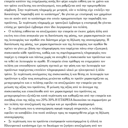
εταιρεία κατόπιν της ενημέρωσης αυτής δεν φέρει καμία ευθύνη για το χρόνο και
τον τρόπο εκτέλεσης του αντιλογισμού, που ρυθμίζεται από την προμνησθείσα
σύμβαση. Στην περίπτωση πληρωμής με μετρητά, εάν ο πελάτης είχε επιλέξει την
δυνατότητα "παραλαβή από το κατάστημα", θα γίνεται με επιστροφή των χρημάτων
του σε αυτόν από το κατάστημα στο οποίο πραγματοποίησε την παραλαβή του
προϊόντος. Σε περίπτωση πληρωμής με τραπεζικό έμβασμα η επιστροφή θα γίνεται
επίσης με τραπεζικό έμβασμα στον ίδιο λογαριασμό του πελάτη.
Ο πελάτης ευθύνεται να αποζημιώσει την εταιρεία αν έκανε χρήση άλλη από
εκείνη που είναι αναγκαία για τη διαπίστωση της φύσης, των χαρακτηριστικών και
της λειτουργίας των αγαθών στο διάστημα μέχρι τη δήλωση της υπαναχώρησης. Η
διαπίστωση της φύσης, των χαρακτηριστικών και της λειτουργίας των αγαθών θα
πρέπει να γίνει με βάση την πληροφόρηση που παρέχεται πάνω στην εξωτερική
συσκευασία κάθε προϊόντος, καθώς και τις συμπληρωματικές πληροφορίες που
παρέχει η εταιρεία και πάντως χωρίς να ανοιχθεί η συσκευασία των προϊόντων και
να τεθεί σε λειτουργία το αγαθό. Η εταιρεία είναι πρόθυμη να ενημερώσει τον
πελάτη για οποιαδήποτε ερώτηση σχετικά με την φύση και την λειτουργία των
προϊόντων παρέχοντας επιπλέον πληροφοριακό υλικό με ηλεκτρονικό ή άλλο
τρόπο. Σε περίπτωση ανοίγματος της συσκευασίας ή και θέσης σε λειτουργία των
προϊόντων η αξία τους αυτομάτως μειώνεται καθώς το προϊόν χαρακτηρίζεται ως
μεταχειρισμένο και ο πελάτης οφείλει να αποζημιώσει την εταιρεία για την
μείωση της αξίας του προϊόντος. Η μείωση της αξίας από το άνοιγμα της
συσκευασίας και επακόλουθα από τον χαρακτηρισμό του προϊόντος ως
μεταχειρισμένου εξετάζεται κατά περίπτωση και καθορίζεται από την εταιρεία και
συνήθως είναι της τάξης του 20%-30%.Η ΕΤΑΙΡΕΙΑ δικαιούται να συμφωνήσει με
τον πελάτη την αποζημίωσή της ακόμα και με αμοιβαίο συμψηφισμό.
Σε περίπτωση που η υπαναχώρηση αφορά παροχή υπηρεσιών, ο πελάτης
οφείλει να καταβάλει ένα ποσό ανάλογο προς τα παρασχεθέντα μέχρι τη δήλωση
υπαναχώρησης.
Σε περίπτωση που τα προϊόντα επιστραφούν κατεστραμμένα ή ελλιπή το
Ηλεκτρονικό κατάστημα έχει το δικαίωμα να ζητήσει αποζημίωση από τον