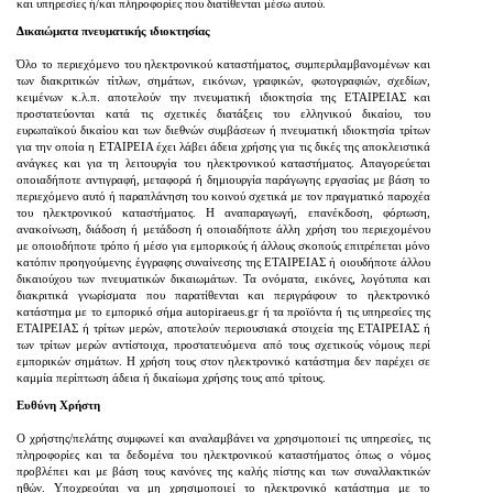
και υπηρεσίες ή/και πληροφορίες που διατίθενται μέσω αυτού.
Δικαιώματα πνευματικής ιδιοκτησίας
Όλο το περιεχόμενο του ηλεκτρονικού καταστήματος, συμπεριλαμβανομένων και
των διακριτικών τίτλων, σημάτων, εικόνων, γραφικών, φωτογραφιών, σχεδίων,
κειμένων κ.λ.π. αποτελούν την πνευματική ιδιοκτησία της ΕΤΑΙΡΕΙΑΣ και
προστατεύονται κατά τις σχετικές διατάξεις του ελληνικού δικαίου, του
ευρωπαϊκού δικαίου και των διεθνών συμβάσεων ή πνευματική ιδιοκτησία τρίτων
για την οποία η ΕΤΑΙΡΕΙΑ έχει λάβει άδεια χρήσης για τις δικές της αποκλειστικά
ανάγκες και για τη λειτουργία του ηλεκτρονικού καταστήματος. Απαγορεύεται
οποιαδήποτε αντιγραφή, μεταφορά ή δημιουργία παράγωγης εργασίας με βάση το
περιεχόμενο αυτό ή παραπλάνηση του κοινού σχετικά με τον πραγματικό παροχέα
του ηλεκτρονικού καταστήματος. Η αναπαραγωγή, επανέκδοση, φόρτωση,
ανακοίνωση, διάδοση ή μετάδοση ή οποιαδήποτε άλλη χρήση του περιεχομένου
με οποιοδήποτε τρόπο ή μέσο για εμπορικούς ή άλλους σκοπούς επιτρέπεται μόνο
κατόπιν προηγούμενης έγγραφης συναίνεσης της ΕΤΑΙΡΕΙΑΣ ή οιουδήποτε άλλου
δικαιούχου των πνευματικών δικαιωμάτων. Τα ονόματα, εικόνες, λογότυπα και
διακριτικά γνωρίσματα που παρατίθενται και περιγράφουν το ηλεκτρονικό
κατάστημα με το εμπορικό σήμα autopiraeus.gr ή τα προϊόντα ή τις υπηρεσίες της
ΕΤΑΙΡΕΙΑΣ ή τρίτων μερών, αποτελούν περιουσιακά στοιχεία της ΕΤΑΙΡΕΙΑΣ ή
των τρίτων μερών αντίστοιχα, προστατευόμενα από τους σχετικούς νόμους περί
εμπορικών σημάτων. Η χρήση τους στον ηλεκτρονικό κατάστημα δεν παρέχει σε
καμμία περίπτωση άδεια ή δικαίωμα χρήσης τους από τρίτους.
Ευθύνη Χρήστη
Ο χρήστης/πελάτης συμφωνεί και αναλαμβάνει να χρησιμοποιεί τις υπηρεσίες, τις
πληροφορίες και τα δεδομένα του ηλεκτρονικού καταστήματος όπως ο νόμος
προβλέπει και με βάση τους κανόνες της καλής πίστης και των συναλλακτικών
ηθών. Υποχρεούται να μη χρησιμοποιεί τo ηλεκτρονικό κατάστημα με το