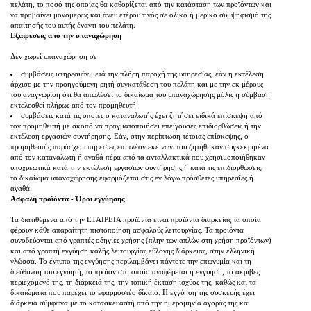
πελάτη, το ποσό της οποίας θα καθορίζεται από την κατάσταση των προϊόντων και
να προβαίνει μονομερώς και άνευ ετέρου τινός σε ολικό ή μερικό συμψηφισμό της
απαίτησής του αυτής έναντι του πελάτη.
Εξαιρέσεις από την υπαναχώρηση
Δεν χωρεί υπαναχώρηση σε
συμβάσεις υπηρεσιών μετά την πλήρη παροχή της υπηρεσίας, εάν η εκτέλεση
άρχισε με την προηγούμενη ρητή συγκατάθεση του πελάτη και με την εκ μέρους
του αναγνώριση ότι θα απωλέσει το δικαίωμα του υπαναχώρησης μόλις η σύμβαση
εκτελεσθεί πλήρως από τον προμηθευτή
συμβάσεις κατά τις οποίες ο καταναλωτής έχει ζητήσει ειδικά επίσκεψη από
τον προμηθευτή με σκοπό να πραγματοποιήσει επείγουσες επιδιορθώσεις ή την
εκτέλεση εργασιών συντήρησης. Εάν, στην περίπτωση τέτοιας επίσκεψης, ο
προμηθευτής παράσχει υπηρεσίες επιπλέον εκείνων που ζητήθηκαν συγκεκριμένα
από τον καταναλωτή ή αγαθά πέρα από τα ανταλλακτικά που χρησιμοποιήθηκαν
υποχρεωτικά κατά την εκτέλεση εργασιών συντήρησης ή κατά τις επιδιορθώσεις,
το δικαίωμα υπαναχώρησης εφαρμόζεται στις εν λόγω πρόσθετες υπηρεσίες ή
αγαθά.
Ασφαλή προϊόντα - Όροι εγγύησης
Τα διατιθέμενα από την ΕΤΑΙΡΕΙΑ προϊόντα είναι προϊόντα διαρκείας τα οποία
φέρουν κάθε απαραίτητη πιστοποίηση ασφαλούς λειτουργίας. Τα προϊόντα
συνοδεύονται από γραπτές οδηγίες χρήσης (πλην των απλών στη χρήση προϊόντων)
και από γραπτή εγγύηση καλής λειτουργίας εύλογης διάρκειας, στην ελληνική
γλώσσα. Το έντυπο της εγγύησης περιλαμβάνει πάντοτε την επωνυμία και τη
διεύθυνση του εγγυητή, το προϊόν στο οποίο αναφέρεται η εγγύηση, το ακριβές
περιεχόμενό της, τη διάρκειά της, την τοπική έκταση ισχύος της, καθώς και τα
δικαιώματα που παρέχει το εφαρμοστέο δίκαιο. Η εγγύηση της συσκευής έχει
διάρκεια σύμφωνα με το κατασκευαστή από την ημερομηνία αγοράς της και