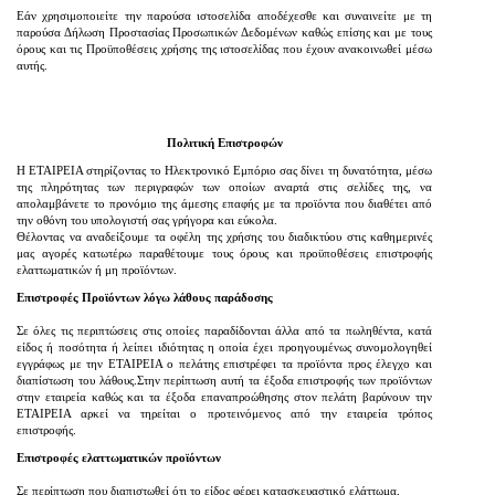
Εάν χρησιμοποιείτε την παρούσα ιστοσελίδα αποδέχεσθε και συναινείτε με τη
παρούσα Δήλωση Προστασίας Προσωπικών Δεδομένων καθώς επίσης και με τους
όρους και τις Προϋποθέσεις χρήσης της ιστοσελίδας που έχουν ανακοινωθεί μέσω
αυτής.
Πολιτική Επιστροφών
Η ΕΤΑΙΡΕΙΑ στηρίζοντας το Ηλεκτρονικό Εμπόριο σας δίνει τη δυνατότητα, μέσω
της πληρότητας των περιγραφών των οποίων αναρτά στις σελίδες της, να
απολαμβάνετε το προνόμιο της άμεσης επαφής με τα προϊόντα που διαθέτει από
την οθόνη του υπολογιστή σας γρήγορα και εύκολα.
Θέλοντας να αναδείξουμε τα οφέλη της χρήσης του διαδικτύου στις καθημερινές
μας αγορές κατωτέρω παραθέτουμε τους όρους και προϋποθέσεις επιστροφής
ελαττωματικών ή μη προϊόντων.
Επιστροφές Προϊόντων λόγω λάθους παράδοσης
Σε όλες τις περιπτώσεις στις οποίες παραδίδονται άλλα από τα πωληθέντα, κατά
είδος ή ποσότητα ή λείπει ιδιότητας η οποία έχει προηγουμένως συνομολογηθεί
εγγράφως με την ΕΤΑΙΡΕΙΑ ο πελάτης επιστρέφει τα προϊόντα προς έλεγχο και
διαπίστωση του λάθους.Στην περίπτωση αυτή τα έξοδα επιστροφής των προϊόντων
στην εταιρεία καθώς και τα έξοδα επαναπροώθησης στον πελάτη βαρύνουν την
ΕΤΑΙΡΕΙΑ αρκεί να τηρείται ο προτεινόμενος από την εταιρεία τρόπος
επιστροφής.
Επιστροφές ελαττωματικών προϊόντων
Σε περίπτωση που διαπιστωθεί ότι το είδος φέρει κατασκευαστικό ελάττωμα,