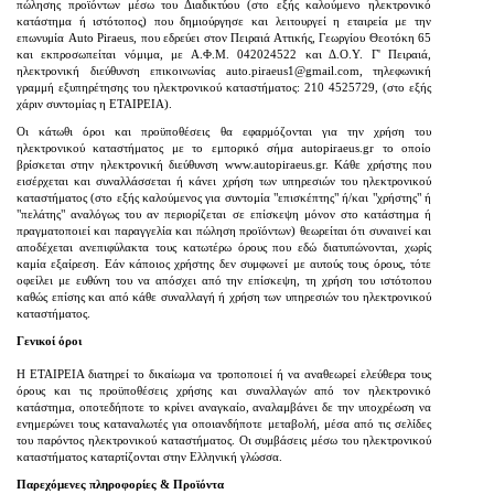
πώλησης προϊόντων μέσω του Διαδικτύου (στο εξής καλούμενο ηλεκτρονικό
κατάστημα ή ιστότοπος) που δημιούργησε και λειτουργεί η εταιρεία με την
επωνυμία Auto Piraeus, που εδρεύει στον Πειραιά Αττικής, Γεωργίου Θεοτόκη 65
και εκπροσωπείται νόμιμα, με Α.Φ.Μ.
042024522 και Δ.Ο.Υ. Γ' Πειραιά,
ηλεκτρονική διεύθυνση επικοινωνίας auto.piraeus1@gmail.com, τηλεφωνική
γραμμή εξυπηρέτησης του ηλεκτρονικού καταστήματος: 210 4525729, (στο εξής
χάριν συντομίας η ΕΤΑΙΡΕΙΑ).
Οι κάτωθι όροι και προϋποθέσεις θα εφαρμόζονται για την χρήση του
ηλεκτρονικού καταστήματος με το εμπορικό σήμα autopiraeus.gr το οποίο
βρίσκεται στην ηλεκτρονική διεύθυνση www.autopiraeus.gr. Κάθε χρήστης που
εισέρχεται και συναλλάσσεται ή κάνει χρήση των υπηρεσιών του ηλεκτρονικού
καταστήματος (στο εξής καλούμενος για συντομία "επισκέπτης" ή/και "χρήστης" ή
"πελάτης" αναλόγως του αν περιορίζεται σε επίσκεψη μόνον στο κατάστημα ή
πραγματοποιεί και παραγγελία και πώληση προϊόντων) θεωρείται ότι συναινεί και
αποδέχεται ανεπιφύλακτα τους κατωτέρω όρους που εδώ διατυπώνονται, χωρίς
καμία εξαίρεση. Εάν κάποιος χρήστης δεν συμφωνεί με αυτούς τους όρους, τότε
οφείλει με ευθύνη του να απόσχει από την επίσκεψη, τη χρήση του ιστότοπου
καθώς επίσης και από κάθε συναλλαγή ή χρήση των υπηρεσιών του ηλεκτρονικού
καταστήματος.
Γενικοί όροι
Η ΕΤΑΙΡΕΙΑ διατηρεί το δικαίωμα να τροποποιεί ή να αναθεωρεί ελεύθερα τoυς
όρους και τις προϋποθέσεις χρήσης και συναλλαγών από τον ηλεκτρονικό
κατάστημα, οποτεδήποτε το κρίνει αναγκαίο, αναλαμβάνει δε την υποχρέωση να
ενημερώνει τους καταναλωτές για οποιανδήποτε μεταβολή, μέσα από τις σελίδες
του παρόντος ηλεκτρονικού καταστήματος. Οι συμβάσεις μέσω του ηλεκτρονικού
καταστήματος καταρτίζονται στην Ελληνική γλώσσα.
Παρεχόμενες πληροφορίες & Προϊόντα