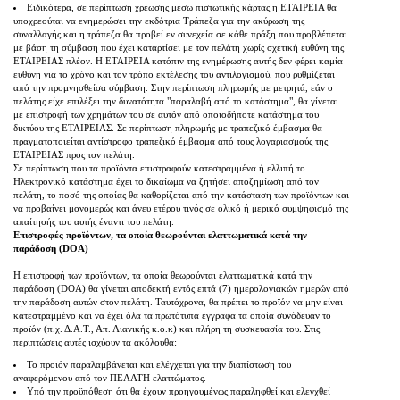
Ειδικότερα, σε περίπτωση χρέωσης μέσω πιστωτικής κάρτας η ΕΤΑΙΡΕΙΑ θα
υποχρεούται να ενημερώσει την εκδότρια Τράπεζα για την ακύρωση της
συναλλαγής και η τράπεζα θα προβεί εν συνεχεία σε κάθε πράξη που προβλέπεται
με βάση τη σύμβαση που έχει καταρτίσει με τον πελάτη χωρίς σχετική ευθύνη της
ΕΤΑΙΡΕΙΑΣ πλέον. Η ΕΤΑΙΡΕΙΑ κατόπιν της ενημέρωσης αυτής δεν φέρει καμία
ευθύνη για το χρόνο και τον τρόπο εκτέλεσης του αντιλογισμού, που ρυθμίζεται
από την προμνησθείσα σύμβαση. Στην περίπτωση πληρωμής με μετρητά, εάν ο
πελάτης είχε επιλέξει την δυνατότητα "παραλαβή από το κατάστημα", θα γίνεται
με επιστροφή των χρημάτων του σε αυτόν από οποιοδήποτε κατάστημα του
δικτύου της ΕΤΑΙΡΕΙΑΣ. Σε περίπτωση πληρωμής με τραπεζικό έμβασμα θα
πραγματοποιείται αντίστροφο τραπεζικό έμβασμα από τους λογαριασμούς της
ΕΤΑΙΡΕΙΑΣ προς τον πελάτη.
Σε περίπτωση που τα προϊόντα επιστραφούν κατεστραμμένα ή ελλιπή το
Ηλεκτρονικό κατάστημα έχει το δικαίωμα να ζητήσει αποζημίωση από τον
πελάτη, το ποσό της οποίας θα καθορίζεται από την κατάσταση των προϊόντων και
να προβαίνει μονομερώς και άνευ ετέρου τινός σε ολικό ή μερικό συμψηφισμό της
απαίτησής του αυτής έναντι του πελάτη.
Επιστροφές προϊόντων, τα οποία θεωρούνται ελαττωματικά κατά την
παράδοση (DOA)
Η επιστροφή των προϊόντων, τα οποία θεωρούνται ελαττωματικά κατά την
παράδοση (DOA) θα γίνεται αποδεκτή εντός επτά (7) ημερολογιακών ημερών από
την παράδοση αυτών στον πελάτη. Ταυτόχρονα, θα πρέπει το προϊόν να μην είναι
κατεστραμμένο και να έχει όλα τα πρωτότυπα έγγραφα τα οποία συνόδευαν το
προϊόν (π.χ. Δ.Α.Τ., Απ. Λιανικής κ.ο.κ) και πλήρη τη συσκευασία του. Στις
περιπτώσεις αυτές ισχύουν τα ακόλουθα:
Το προϊόν παραλαμβάνεται και ελέγχεται για την διαπίστωση του
αναφερόμενου από τον ΠΕΛΑΤΗ ελαττώματος.
Υπό την προϋπόθεση ότι θα έχουν προηγουμένως παραληφθεί και ελεγχθεί