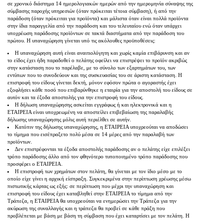
σε χρονικό διάστημα 14 ημερολογιακών ημερών από την ημερομηνία σύναψης της
σύμβασης παροχής υπηρεσιών (όταν πρόκειται τέτοια σύμβαση), ή από την
παράδοση (όταν πρόκειται για προϊόντα) και μάλιστα όταν είναι πολλά προϊόντα
στην ίδια παραγγελία από την παράδοση και του τελευταίου ενώ όταν υπάρχει
υποχρέωση παράδοσης προϊόντων σε τακτά διαστήματα από την παράδοση του
πρώτου. Η υπαναχώρηση γίνεται υπό τις ακόλουθες προϋποθέσεις:
Η υπαναχώρηση αυτή είναι αναιτιολόγητη και χωρίς καμία επιβάρυνση και αν
το είδος έχει ήδη παραδοθεί ο πελάτης οφείλει να επιστρέψει το προϊόν ακριβώς
στην κατάσταση που το παρέλαβε, με το σύνολο των εξαρτημάτων του, των
εντύπων που το συνοδεύουν και της συσκευασίας του σε άριστη κατάσταση. Η
επιστροφή του είδους γίνεται δεκτή, μόνον εφόσον πρώτα ο αγοραστής έχει
εξοφλήσει κάθε ποσό που επιβαρύνθηκε η εταιρία για την αποστολή του είδους σε
αυτόν και τα έξοδα αποστολής για την επιστροφή του είδους.
Η δήλωση υπαναχώρησης ασκείται εγγράφως ή και ηλεκτρονικά και η
ΕΤΑΙΡΕΙΑ είναι υποχρεωμένη να αποστείλει επιβεβαίωση της παραλαβής
δήλωσης υπαναχώρησης μόλις αυτή περιέλθει σε αυτήν.
Κατόπιν της δήλωσης υπαναχώρησης, η ΕΤΑΙΡΕΙΑ υποχρεούται να αποδώσει
το τίμημα που εισέπραξετο πολύ μέσα σε 14 μέρες από την παραλαβή των
προϊόντων.
Δεν επιστρέφονται τα έξοδα αποστολής παράδοσης αν ο πελάτης είχε επιλέξει
τρόπο παράδοσης άλλο από τον φθηνότερο τυποποιημένο τρόπο παράδοσης που
προσφέρει ο ΕΤΑΙΡΕΙΑ.
Η επιστροφή των χρημάτων στον πελάτη, θα γίνεται με τον ίδιο μέσο με το
οποίο είχε γίνει η αρχική είσπραξη. Συγκεκριμένα στην περίπτωση χρέωσης μέσω
πιστωτικής κάρτας ως εξής: σε περίπτωση που μέχρι την υπαναχώρηση και
επιστροφή του είδους έχει καταβληθεί στην ΕΤΑΙΡΕΙΑ το τίμημα από την
Τράπεζα, η ΕΤΑΙΡΕΙΑ θα υποχρεούται να ενημερώσει την Τράπεζα για την
ακύρωση της συναλλαγής και η τράπεζα θα προβεί σε κάθε πράξη που
προβλέπεται με βάση με βάση τη σύμβαση που έχει καταρτίσει με τον πελάτη. Η