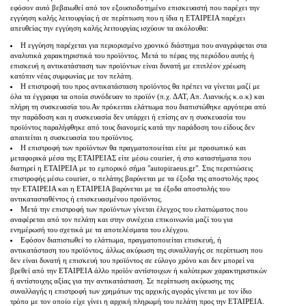
εφόσον αυτό βεβαιωθεί από τον εξουσιοδοτημένο επισκευαστή που παρέχει την
εγγύηση καλής λειτουργίας ή σε περίπτωση που η ίδια η ΕΤΑΙΡΕΙΑ παρέχει
απευθείας την εγγύηση καλής λειτουργίας ισχύουν τα ακόλουθα:
Η εγγύηση παρέχεται για περιορισμένο χρονικό διάστημα που αναγράφεται στα
αναλυτικά χαρακτηριστικά του προϊόντος. Μετά το πέρας της περιόδου αυτής ή
επισκευή η αντικατάσταση των προϊόντων είναι δυνατή με επιπλέον χρέωση
κατόπιν νέας συμφωνίας με τον πελάτη.
Η επιστροφή του προς αντικατάσταση προϊόντος θα πρέπει να γίνεται μαζί με
όλα τα έγγραφα τα οποία συνόδευαν το προϊόν (π.χ. ΔΑΤ, Απ. Λιανικής κ.ο.κ) και
πλήρη τη συσκευασία του.Αν πρόκειται ελάττωμα που διαπιστώθηκε αργότερα από
την παράδοση και η συσκευασία δεν υπάρχει ή επίσης αν η συσκευασία του
προϊόντος παραλήφθηκε από τους διανομείς κατά την παράδοση του είδους δεν
απαιτείται η συσκευασία του προϊόντος.
Η επιστροφή των προϊόντων θα πραγματοποιείται είτε με προσωπικό και
μεταφορικά μέσα της ΕΤΑΙΡΕΙΑΣ είτε μέσω courier, ή στο καταστήματα που
διατηρεί η ΕΤΑΙΡΕΙΑ με το εμπορικό σήμα "autopiraeus.gr". Στις περιπτώσεις
επιστροφής μέσω courier, o πελάτης βαρύνεται με τα έξοδα της αποστολής προς
την ΕΤΑΙΡΕΙΑ και η ΕΤΑΙΡΕΙΑ βαρύνεται με τα έξοδα αποστολής του
αντικατασταθέντος ή επισκευασμένου προϊόντος.
Μετά την επιστροφή των προϊόντων γίνεται έλεγχος του ελαττώματος που
αναφέρεται από τον πελάτη και στην συνέχεια επικοινωνία μαζί του για
ενημέρωσή του σχετικά με τα αποτελέσματα του ελέγχου.
Εφόσον διαπιστωθεί το ελάττωμα, πραγματοποιείται επισκευή, ή
αντικατάσταση του προϊόντος, άλλως ακύρωση της συναλλαγής σε περίπτωση που
δεν είναι δυνατή η επισκευή του προϊόντος σε εύλογο χρόνο και δεν μπορεί να
βρεθεί από την ΕΤΑΙΡΕΙΑ άλλο προϊόν αντίστοιχων ή καλύτερων χαρακτηριστικών
ή αντίστοιχης αξίας για την αντικατάσταση. Σε περίπτωση ακύρωσης της
συναλλαγής η επιστροφή των χρημάτων της αρχικής αγοράς γίνεται με τον ίδιο
τρόπο με τον οποίο είχε γίνει η αρχική πληρωμή του πελάτη προς την ΕΤΑΙΡΕΙΑ.