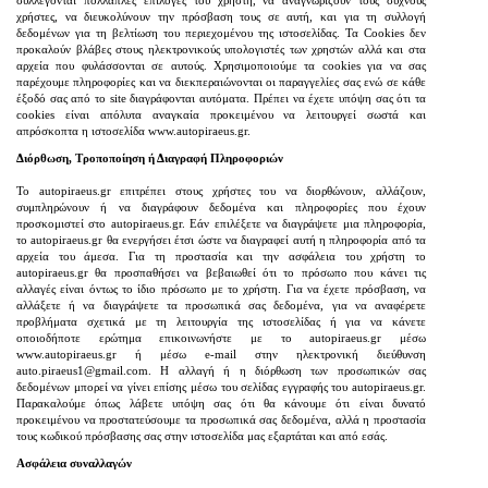
χρήστες, να διευκολύνουν την πρόσβαση τους σε αυτή, και για τη συλλογή
δεδομένων για τη βελτίωση του περιεχομένου της ιστοσελίδας. Τα Cookies δεν
προκαλούν βλάβες στους ηλεκτρονικούς υπολογιστές των χρηστών αλλά και στα
αρχεία που φυλάσσονται σε αυτούς. Χρησιμοποιούμε τα cookies για να σας
παρέχουμε πληροφορίες και να διεκπεραιώνονται οι παραγγελίες σας ενώ σε κάθε
έξοδό σας από το site διαγράφονται αυτόματα. Πρέπει να έχετε υπόψη σας ότι τα
cookies είναι απόλυτα αναγκαία προκειμένου να λειτουργεί σωστά και
απρόσκοπτα η ιστοσελίδα www.autopiraeus.gr.
Διόρθωση, Τροποποίηση ή Διαγραφή Πληροφοριών
Το autopiraeus.gr επιτρέπει στους χρήστες του να διορθώνουν, αλλάζουν,
συμπληρώνουν ή να διαγράφουν δεδομένα και πληροφορίες που έχουν
προσκομιστεί στο autopiraeus.gr. Εάν επιλέξετε να διαγράψετε μια πληροφορία,
το autopiraeus.gr θα ενεργήσει έτσι ώστε να διαγραφεί αυτή η πληροφορία από τα
αρχεία του άμεσα. Για τη προστασία και την ασφάλεια του χρήστη το
autopiraeus.gr θα προσπαθήσει να βεβαιωθεί ότι το πρόσωπο που κάνει τις
αλλαγές είναι όντως το ίδιο πρόσωπο με το χρήστη. Για να έχετε πρόσβαση, να
αλλάξετε ή να διαγράψετε τα προσωπικά σας δεδομένα, για να αναφέρετε
προβλήματα σχετικά με τη λειτουργία της ιστοσελίδας ή για να κάνετε
οποιοδήποτε ερώτημα επικοινωνήστε με το autopiraeus.gr μέσω
www.autopiraeus.gr ή μέσω e-mail στην ηλεκτρονική διεύθυνση
auto.piraeus1@gmail.com. Η αλλαγή ή η διόρθωση των προσωπικών σας
δεδομένων μπορεί να γίνει επίσης μέσω του σελίδας εγγραφής του autopiraeus.gr.
Παρακαλούμε όπως λάβετε υπόψη σας ότι θα κάνουμε ότι είναι δυνατό
προκειμένου να προστατεύσουμε τα προσωπικά σας δεδομένα, αλλά η προστασία
τους κωδικού πρόσβασης σας στην ιστοσελίδα μας εξαρτάται και από εσάς.
Ασφάλεια συναλλαγών