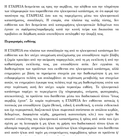
H ΕΤΑΙΡΕΙΑ δεσμεύεται ως προς την ακρίβεια, την αλήθεια και την πληρότητα
των πληροφοριών που παρατίθενται στο ηλεκτρονικό κατάστημα, σε ότι αφορά την
ταυτότητα της ΕΤΑΙΡΕΙΑΣ όσο και τις παρεχόμενες μέσω του ηλεκτρονικού
καταστήματος, συναλλαγές. Η εταιρία, στα πλαίσια της καλής πίστης, δεν
ευθύνεται και δεν δεσμεύεται από καταχωρήσεις ηλεκτρονικών δεδομένων που
έγιναν εκ σφάλματος/παραδρομής κατά την κοινή πείρα και δικαιούται να
προβαίνει σε διόρθωση αυτών οποτεδήποτε αντιληφθεί την ύπαρξή τους.
Περιορισμός ευθύνης
Η ΕΤΑΙΡΕΙΑ στα πλαίσια των συναλλαγών της από το ηλεκτρονικό κατάστημα δεν
ευθύνεται και δεν υπέχει υποχρέωση αποζημίωσης για οποιαδήποτε τυχόν βλάβη
ή ζημία προκύψει από την ακύρωση παραγγελιών, από τη μη εκτέλεση ή από την
καθυστέρηση εκτέλεσης τους, για οποιαδήποτε αιτία. Δεν εγγυάται τη
διαθεσιμότητα των προϊόντων που εκτίθενται στο ηλεκτρονικό κατάστημα, αλλά
ενημερώνει με βάση τα τηρούμενα στοιχεία για την διαθεσιμότητα ή μη τον
ενδιαφερόμενο πελάτη και αναλαμβάνει σε περίπτωση μεταβολής των στοιχείων
αυτών, να ενημερώνει έγκαιρα τους πελάτες περί της μη διαθεσιμότητας οπότε και
στην περίπτωση αυτή δεν υπέχει καμία περαιτέρω ευθύνη. Το ηλεκτρονικό
κατάστημα παρέχει το περιεχόμενο (λχ πληροφορίες, ονόματα, φωτογραφίες,
απεικονίσεις), τα προϊόντα που διατίθενται μέσω του διαδικτυακού τόπου "όπως
ακριβώς έχουν". Σε καμία περίπτωση η ΕΤΑΙΡΕΙΑ δεν ευθύνεται αστικώς ή
ποινικώς για οποιαδήποτε ζημία (θετική, ειδική ή αποθετική, η οποία ενδεικτικά
και όχι περιοριστικά, διαζευκτικά ή/και σωρευτικά συνίσταται σε απώλεια κερδών,
δεδομένων, διαφυγόντα κέρδη, χρηματική ικανοποίηση κλπ.) που τυχόν θα
υποστεί επισκέπτης του ηλεκτρονικού καταστήματος ή τρίτος από αιτία που έχει
σχέση με τη λειτουργία ή μη ή/και τη χρήση του διαδικτυακού τόπου ή/και σε
αδυναμία παροχής υπηρεσιών ή/και προϊόντων ή/και πληροφοριών που διατίθενται
από αυτόν ή/και από τυχόν μη επιτρεπόμενες παρεμβάσεις τρίτων σε προϊόντα ή/