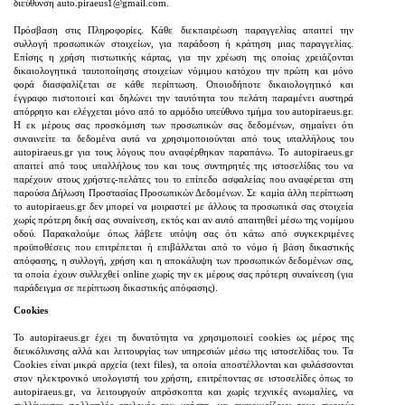
διεύθυνση auto.piraeus1@gmail.com.
Πρόσβαση στις Πληροφορίες. Κάθε διεκπαιρέωση παραγγελίας απαιτεί την
συλλογή προσωπικών στοιχείων, για παράδοση ή κράτηση μιας παραγγελίας.
Επίσης η χρήση πιστωτικής κάρτας, για την χρέωση της οποίας χρειάζονται
δικαιολογητικά ταυτοποίησης στοιχείων νόμιμου κατόχου την πρώτη και μόνο
φορά διασφαλίζεται σε κάθε περίπτωση. Οποιοδήποτε δικαιολογητικό και
έγγραφο πιστοποιεί και δηλώνει την ταυτότητα του πελάτη παραμένει αυστηρά
απόρρητο και ελέγχεται μόνο από το αρμόδιο υπεύθυνο τμήμα του autopiraeus.gr.
Η εκ μέρους σας προσκόμιση των προσωπικών σας δεδομένων, σημαίνει ότι
συναινείτε τα δεδομένα αυτά να χρησιμοποιούνται από τους υπαλλήλους του
autopiraeus.gr για τους λόγους που αναφέρθηκαν παραπάνω. Το autopiraeus.gr
απαιτεί από τους υπαλλήλους του και τους συντηρητές της ιστοσελίδας του να
παρέχουν στους χρήστες-πελάτες του το επίπεδο ασφαλείας που αναφέρεται στη
παρούσα Δήλωση Προστασίας Προσωπικών Δεδομένων. Σε καμία άλλη περίπτωση
το autopiraeus.gr δεν μπορεί να μοιραστεί με άλλους τα προσωπικά σας στοιχεία
χωρίς πρότερη δική σας συναίνεση, εκτός και αν αυτό απαιτηθεί μέσω της νομίμου
οδού. Παρακαλούμε όπως λάβετε υπόψη σας ότι κάτω από συγκεκριμένες
προϋποθέσεις που επιτρέπεται ή επιβάλλεται από το νόμο ή βάση δικαστικής
απόφασης, η συλλογή, χρήση και η αποκάλυψη των προσωπικών δεδομένων σας,
τα οποία έχουν συλλεχθεί online χωρίς την εκ μέρους σας πρότερη συναίνεση (για
παράδειγμα σε περίπτωση δικαστικής απόφασης).
Cookies
Το autopiraeus.gr έχει τη δυνατότητα να χρησιμοποιεί cookies ως μέρος της
διευκόλυνσης αλλά και λειτουργίας των υπηρεσιών μέσω της ιστοσελίδας του. Τα
Cookies είναι μικρά αρχεία (text files), τα οποία απoστέλλονται και φυλάσσονται
στον ηλεκτρονικό υπολογιστή του χρήστη, επιτρέποντας σε ιστοσελίδες όπως το
autopiraeus.gr, να λειτουργούν απρόσκοπτα και χωρίς τεχνικές ανωμαλίες, να
συλλέγονται πολλαπλές επιλογές του χρήστη, να αναγνωρίζουν τους συχνούς