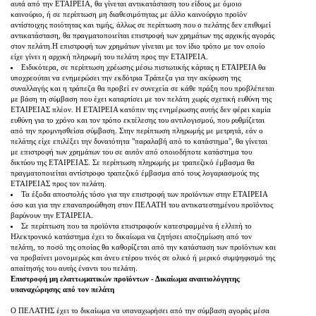
αυτά από την ΕΤΑΙΡΕΙΑ, θα γίνεται αντικατάσταση του είδους με όμοιο
καινούριο, ή σε περίπτωση μη διαθεσιμότητας με άλλο καινούργιο προϊόν
αντίστοιχης ποιότητας και τιμής, άλλως σε περίπτωση που ο πελάτης δεν επιθυμεί
αντικατάσταση, θα πραγματοποιείται επιστροφή των χρημάτων της αρχικής αγοράς
στον πελάτη.Η επιστροφή των χρημάτων γίνεται με τον ίδιο τρόπο με τον οποίο
είχε γίνει η αρχική πληρωμή του πελάτη προς την ΕΤΑΙΡΕΙΑ.
Ειδικότερα, σε περίπτωση χρέωσης μέσω πιστωτικής κάρτας η ΕΤΑΙΡΕΙΑ θα
υποχρεούται να ενημερώσει την εκδότρια Τράπεζα για την ακύρωση της
συναλλαγής και η τράπεζα θα προβεί εν συνεχεία σε κάθε πράξη που προβλέπεται
με βάση τη σύμβαση που έχει καταρτίσει με τον πελάτη χωρίς σχετική ευθύνη της
ΕΤΑΙΡΕΙΑΣ πλέον. Η ΕΤΑΙΡΕΙΑ κατόπιν της ενημέρωσης αυτής δεν φέρει καμία
ευθύνη για το χρόνο και τον τρόπο εκτέλεσης του αντιλογισμού, που ρυθμίζεται
από την προμνησθείσα σύμβαση. Στην περίπτωση πληρωμής με μετρητά, εάν ο
πελάτης είχε επιλέξει την δυνατότητα "παραλαβή από το κατάστημα", θα γίνεται
με επιστροφή των χρημάτων του σε αυτόν από οποιοδήποτε κατάστημα του
δικτύου της ΕΤΑΙΡΕΙΑΣ. Σε περίπτωση πληρωμής με τραπεζικό έμβασμα θα
πραγματοποιείται αντίστροφο τραπεζικό έμβασμα από τους λογαριασμούς της
ΕΤΑΙΡΕΙΑΣ προς τον πελάτη.
Τα έξοδα αποστολής τόσο για την επιστροφή των προϊόντων στην ΕΤΑΙΡΕΙΑ
όσο και για την επαναπροώθηση στον ΠΕΛΑΤΗ του αντικατεστημένου προϊόντος
βαρύνουν την ΕΤΑΙΡΕΙΑ.
Σε περίπτωση που τα προϊόντα επιστραφούν κατεστραμμένα ή ελλιπή το
Ηλεκτρονικό κατάστημα έχει το δικαίωμα να ζητήσει αποζημίωση από τον
πελάτη, το ποσό της οποίας θα καθορίζεται από την κατάσταση των προϊόντων και
να προβαίνει μονομερώς και άνευ ετέρου τινός σε ολικό ή μερικό συμψηφισμό της
απαίτησής του αυτής έναντι του πελάτη.
Επιστροφή μη ελαττωματικών προϊόντων - Δικαίωμα αναιτιολόγητης
υπαναχώρησης από τον πελάτη
Ο ΠΕΛΑΤΗΣ έχει το δικαίωμα να υπαναχωρήσει από την σύμβαση αγοράς μέσα