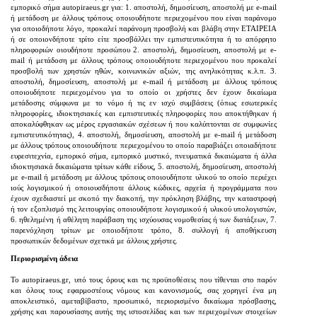
εμπορικό σήμα autopiraeus.gr για: 1. αποστολή, δημοσίευση, αποστολή με e-mail
ή μετάδοση με άλλους τρόπους οποιουδήποτε περιεχομένου που είναι παράνομο
για οποιοδήποτε λόγο, προκαλεί παράνομη προσβολή και βλάβη στην ΕΤΑΙΡΕΙΑ
ή σε οποιονδήποτε τρίτο είτε προσβάλλει την εμπιστευτικότητα ή το απόρρητο
πληροφοριών οιουδήποτε προσώπου 2. αποστολή, δημοσίευση, αποστολή με e-
mail ή μετάδοση με άλλους τρόπους οποιουδήποτε περιεχομένου που προκαλεί
προσβολή των χρηστών ηθών, κοινωνικών αξιών, της ανηλικότητας κ.λ.π. 3.
αποστολή, δημοσίευση, αποστολή με e-mail ή μετάδοση με άλλους τρόπους
οποιουδήποτε περιεχομένου για το οποίο οι χρήστες δεν έχουν δικαίωμα
μετάδοσης σύμφωνα με το νόμο ή τις εν ισχύ συμβάσεις (όπως εσωτερικές
πληροφορίες, ιδιοκτησιακές και εμπιστευτικές πληροφορίες που αποκτήθηκαν ή
αποκαλύφθηκαν ως μέρος εργασιακών σχέσεων ή που καλύπτονται σε συμφωνίες
εμπιστευτικότητας), 4. αποστολή, δημοσίευση, αποστολή με e-mail ή μετάδοση
με άλλους τρόπους οποιουδήποτε περιεχομένου το οποίο παραβιάζει οποιαδήποτε
ευρεσιτεχνία, εμπορικό σήμα, εμπορικό μυστικό, πνευματικά δικαιώματα ή άλλα
ιδιοκτησιακά δικαιώματα τρίτων κάθε είδους, 5. αποστολή, δημοσίευση, αποστολή
με e-mail ή μετάδοση με άλλους τρόπους οποιουδήποτε υλικού το οποίο περιέχει
ιούς λογισμικού ή οποιουσδήποτε άλλους κώδικες, αρχεία ή προγράμματα που
έχουν σχεδιαστεί με σκοπό την διακοπή, την πρόκληση βλάβης, την καταστροφή
ή τον εξοπλισμό της λειτουργίας οποιουδήποτε λογισμικού ή υλικού υπολογιστών,
6. ηθελημένη ή αθέλητη παράβαση της ισχύουσας νομοθεσίας ή των διατάξεων, 7.
παρενόχληση τρίτων με οποιοδήποτε τρόπο, 8. συλλογή ή αποθήκευση
προσωπικών δεδομένων σχετικά με άλλους χρήστες.
Περιορισμένη άδεια
Το autopiraeus.gr, υπό τους όρους και τις προϋποθέσεις που τίθενται στο παρόν
και όλους τους εφαρμοστέους νόμους και κανονισμούς, σας χορηγεί ένα μη
αποκλειστικό, αμεταβίβαστο, προσωπικό, περιορισμένο δικαίωμα πρόσβασης,
χρήσης και παρουσίασης αυτής της ιστοσελίδας και των περιεχομένων στοιχείων