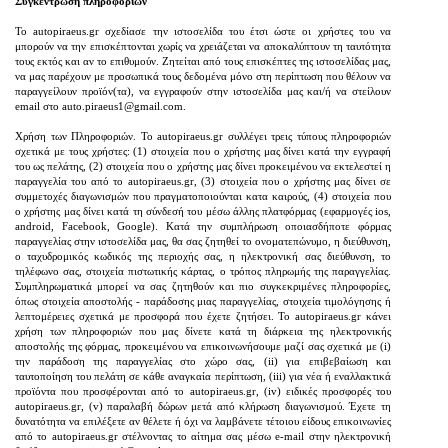
Συγκέντρωση πληροφοριών
Το autopiraeus.gr σχεδίασε την ιστοσελίδα του έτσι ώστε οι χρήστες του να
μπορούν να την επισκέπτονται χωρίς να χρειάζεται να αποκαλύπτουν τη ταυτότητα
τους εκτός και αν το επιθυμούν. Ζητείται από τους επισκέπτες της ιστοσελίδας μας,
να μας παρέχουν με προσωπικά τους δεδομένα μόνο στη περίπτωση που θέλουν να
παραγγείλουν προϊόν(τα), να εγγραφούν στην ιστοσελίδα μας και/ή να στείλουν
email στο auto.piraeus1@gmail.com.
Χρήση των Πληροφοριών. Το autopiraeus.gr συλλέγει τρεις τύπους πληροφοριών
σχετικά με τους χρήστες: (1) στοιχεία που ο χρήστης μας δίνει κατά την εγγραφή
του ως πελάτης, (2) στοιχεία που ο χρήστης μας δίνει προκειμένου να εκτελεστεί η
παραγγελία του από το autopiraeus.gr, (3) στοιχεία που ο χρήστης μας δίνει σε
συμμετοχές διαγωνισμών που πραγματοποιούνται κατα καιρούς, (4) στοιχεία που
ο χρήστης μας δίνει κατά τη σύνδεσή του μέσω άλλης πλατφόρμας (εφαρμογές ios,
android, Facebook, Google). Κατά την συμπλήρωση οποιασδήποτε φόρμας
παραγγελίας στην ιστοσελίδα μας, θα σας ζητηθεί το ονοματεπώνυμο, η διεύθυνση,
ο ταχυδρομικός κωδικός της περιοχής σας, η ηλεκτρονική σας διεύθυνση, το
τηλέφωνο σας, στοιχεία πιστωτικής κάρτας, ο τρόπος πληρωμής της παραγγελίας.
Συμπληρωματικά μπορεί να σας ζητηθούν και πιο συγκεκριμένες πληροφορίες,
όπως στοιχεία αποστολής - παράδοσης μιας παραγγελίας, στοιχεία τιμολόγησης ή
λεπτομέρειες σχετικά με προσφορά που έχετε ζητήσει. Το autopiraeus.gr κάνει
χρήση των πληροφοριών που μας δίνετε κατά τη διάρκεια της ηλεκτρονικής
αποστολής της φόρμας, προκειμένου να επικοινωνήσουμε μαζί σας σχετικά με (i)
την παράδοση της παραγγελίας στο χώρο σας, (ii) για επιβεβαίωση και
ταυτοποίηση του πελάτη σε κάθε αναγκαία περίπτωση, (iii) για νέα ή εναλλακτικά
προϊόντα που προσφέρονται από το autopiraeus.gr, (iv) ειδικές προσφορές του
autopiraeus.gr, (v) παραλαβή δώρων μετά από κλήρωση διαγωνισμού. Έχετε τη
δυνατότητα να επιλέξετε αν θέλετε ή όχι να λαμβάνετε τέτοιου είδους επικοινωνίες
από το autopiraeus.gr στέλνοντας το αίτημα σας μέσω e-mail στην ηλεκτρονική