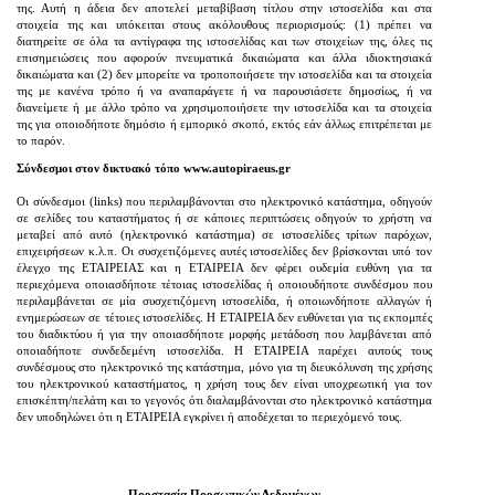
της. Αυτή η άδεια δεν αποτελεί μεταβίβαση τίτλου στην ιστοσελίδα και στα
στοιχεία της και υπόκειται στους ακόλουθους περιορισμούς: (1) πρέπει να
διατηρείτε σε όλα τα αντίγραφα της ιστοσελίδας και των στοιχείων της, όλες τις
επισημειώσεις που αφορούν πνευματικά δικαιώματα και άλλα ιδιοκτησιακά
δικαιώματα και (2) δεν μπορείτε να τροποποιήσετε την ιστοσελίδα και τα στοιχεία
της με κανένα τρόπο ή να αναπαράγετε ή να παρουσιάσετε δημοσίως, ή να
διανείμετε ή με άλλο τρόπο να χρησιμοποιήσετε την ιστοσελίδα και τα στοιχεία
της για οποιοδήποτε δημόσιο ή εμπορικό σκοπό, εκτός εάν άλλως επιτρέπεται με
το παρόν.
Σύνδεσμοι στον δικτυακό τόπο www.autopiraeus.gr
Οι σύνδεσμοι (links) που περιλαμβάνονται στο ηλεκτρονικό κατάστημα, οδηγούν
σε σελίδες του καταστήματος ή σε κάποιες περιπτώσεις οδηγούν το χρήστη να
μεταβεί από αυτό (ηλεκτρονικό κατάστημα) σε ιστοσελίδες τρίτων παρόχων,
επιχειρήσεων κ.λ.π. Οι συσχετιζόμενες αυτές ιστοσελίδες δεν βρίσκονται υπό τον
έλεγχο της ΕΤΑΙΡΕΙΑΣ και η ΕΤΑΙΡΕΙΑ δεν φέρει ουδεμία ευθύνη για τα
περιεχόμενα οποιασδήποτε τέτοιας ιστοσελίδας ή οποιουδήποτε συνδέσμου που
περιλαμβάνεται σε μία συσχετιζόμενη ιστοσελίδα, ή οποιωνδήποτε αλλαγών ή
ενημερώσεων σε τέτοιες ιστοσελίδες. Η EΤΑΙΡΕΙΑ δεν ευθύνεται για τις εκπομπές
του διαδικτύου ή για την οποιασδήποτε μορφής μετάδοση που λαμβάνεται από
οποιαδήποτε συνδεδεμένη ιστοσελίδα. Η ΕΤΑΙΡΕΙΑ παρέχει αυτούς τους
συνδέσμους στο ηλεκτρονικό της κατάστημα, μόνο για τη διευκόλυνση της χρήσης
του ηλεκτρονικού καταστήματος, η χρήση τους δεν είναι υποχρεωτική για τον
επισκέπτη/πελάτη και το γεγονός ότι διαλαμβάνονται στο ηλεκτρονικό κατάστημα
δεν υποδηλώνει ότι η ΕΤΑΙΡΕΙΑ εγκρίνει ή αποδέχεται το περιεχόμενό τους.
Προστασία Προσωπικών Δεδομένων