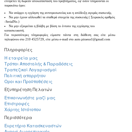
επιτρέπει τη δωρεάν αποκατάσταση του προβλήματος, εφ' όσον πληρούνται οι
παρακάτω όροι:
Να υπάρχει η εγγύηση της αντιπροσωπείας και η απόδειξη αγοράς συσκευής.
Να μην έχουν αλλοιωθεί τα σταθερά στοιχεία της συσκευής ( Σειριακός αριθμός
-SerialNo.)
Να μην εξαιρείται η βλάβη με βάση το έντυπο της εγγύησης του
κατασκευαστή.
Για περισσότερες πληροφορίες είμαστε πάντα στη διάθεση σας είτε μέσω
τηλεφώνου στο 210 4525729, είτε μέσω e-mail στο auto.piraeus1@gmail.com
Πληροφορίες
Η εταιρεία μας
Τρόποι Αποστολής & Παραδόσεις
Τραπεζικοί Λογαριασμοί
Πολιτική απορρήτου
Οροι και Προϋποθέσεις
Εξυπηρέτηση Πελατών
Επικοινωνήστε μαζί μας
Επιστροφές
Χάρτης Ιστότοπου
Περισσότερα
Ευρετήριο Κατασκευαστών
Αγορά Δωροεπιταγής