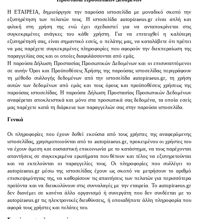
H ΕΤΑΙΡΕΙΑ, δημιούργησε την παρούσα ιστοσελίδα με μοναδικό σκοπό την
εξυπηρέτηση των πελατών τους. Η ιστοσελίδα autopiraeus.gr είναι απλή και
φιλική στη χρήση της ενώ έχει σχεδιαστεί για να ανταποκρίνεται στις
συγκεκριμένες ανάγκες του κάθε χρήστη. Για να επιτευχθεί η καλύτερη
εξυπηρέτησή σας, είναι σημαντικό εσείς, ο πελάτης μας, να καταλάβετε ότι πρέπει
να μας παρέχετε συγκεκριμένες πληροφορίες που αφορούν την διεκπεραίωση της
παραγγελίας σας και οι οποίες διαφυλάσσονται από εμάς.
Η παρούσα Δήλωση Προστασίας Προσωπικών Δεδομένων και οι επισυναπτόμενοι
σε αυτήν Όροι και Προϋποθέσεις Χρήσης της παρούσας ιστοσελίδας περιγράφουν
τη μέθοδο συλλογής δεδομένων από την ιστοσελίδα autopiraeus.gr, τη χρήση
αυτών των δεδομένων από εμάς και τους όρους και προϋποθέσεις χρήσεως της
παρούσας ιστοσελίδας. Η παρούσα Δήλωση Προστασίας Προσωπικών Δεδομένων
αναφέρεται αποκλειστικά και μόνο στα προσωπικά σας δεδομένα, τα οποία εσείς
μας παρέχετε κατά τη διάρκεια των παραγγελιών σας στην παρούσα ιστοσελίδα.
Γενικά
Οι πληροφορίες που έχουν δοθεί εκούσια από τους χρήστες της αναφερόμενης
ιστοσελίδας, χρησιμοποιούνται από το autopiraeus.gr, προκειμένου οι χρήστες του
να έχουν άμεση και ουσιαστική επικοινωνία με το κατάστημα, να τους παρέχονται
απαντήσεις σε συγκεκριμένα ερωτήματα που θέτουν και τέλος να εξυπηρετούνται
και να εκτελούνται οι παραγγελίες τους. Οι πληροφορίες που συλλέγει το
autopiraeus.gr μέσω της ιστοσελίδας έχουν ως σκοπό να μετρήσουν το αριθμό
επισκεψιμότητας της, να καθορίσουν τις απαιτήσεις των πελατών για περισσότερα
προϊόντα και να διευκολύνουν στις συνναλαγές με την εταιρεία. Το autopiraeus.gr
δεν διανέμει σε κανένα άλλο οργανισμό ή συνεργάτη που δεν συνδέεται με το
autopiraeus.gr τις ηλεκτρονικές διευθύνσεις, ή οποιαδήποτε άλλη πληροφορία που
αφορά τους χρήστες και πελάτες του.