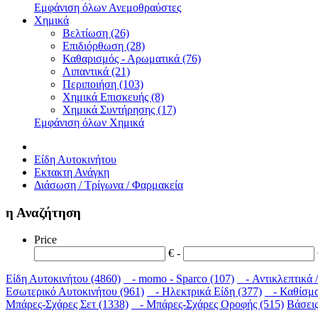
Εμφάνιση όλων Ανεμοθραύστες
Χημικά
Βελτίωση (26)
Επιδιόρθωση (28)
Καθαρισμός - Αρωματικά (76)
Λιπαντικά (21)
Περιποιήση (103)
Χημικά Επισκευής (8)
Χημικά Συντήρησης (17)
Εμφάνιση όλων Χημικά
Είδη Αυτοκινήτου
Εκτακτη Ανάγκη
Διάσωση / Τρίγωνα / Φαρμακεία
η Αναζήτηση
Price
€ -
Είδη Αυτοκινήτου (4860)
- momo - Sparco (107)
- Αντικλεπτικά /
Εσωτερικό Αυτοκινήτου (961)
- Ηλεκτρικά Είδη (377)
- Καθίσμα
Μπάρες-Σχάρες Σετ (1338)
- Μπάρες-Σχάρες Οροφής (515)
Βάσεις