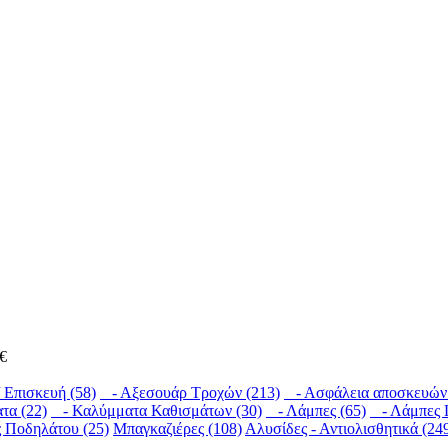
€
 Επισκευή (58)
- Αξεσουάρ Τροχών (213)
- Ασφάλεια αποσκευών 
τα (22)
- Καλύμματα Καθισμάτων (30)
- Λάμπες (65)
- Λάμπες L
 Ποδηλάτου (25)
Μπαγκαζιέρες (108)
Αλυσίδες - Αντιολισθητικά (24