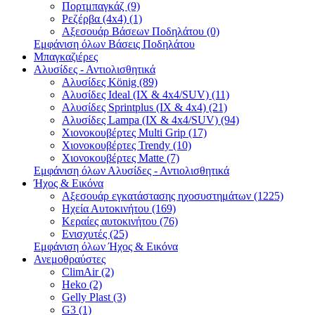
Πορτμπαγκάζ (9)
Ρεζέρβα (4x4) (1)
Αξεσουάρ Βάσεων Ποδηλάτου (0)
Εμφάνιση όλων Βάσεις Ποδηλάτου
Μπαγκαζιέρες
Αλυσίδες - Αντιολισθητικά
Αλυσίδες König (89)
Αλυσίδες Ideal (IX & 4x4/SUV) (11)
Αλυσίδες Sprintplus (IX & 4x4) (21)
Αλυσίδες Lampa (IX & 4x4/SUV) (94)
Χιονοκουβέρτες Multi Grip (17)
Χιονοκουβέρτες Trendy (10)
Χιονοκουβέρτες Matte (7)
Εμφάνιση όλων Αλυσίδες - Αντιολισθητικά
Ήχος & Εικόνα
Αξεσουάρ εγκατάστασης ηχοσυστημάτων (1225)
Ηχεία Αυτοκινήτου (169)
Κεραίες αυτοκινήτου (76)
Ενισχυτές (25)
Εμφάνιση όλων Ήχος & Εικόνα
Ανεμοθραύστες
ClimAir (2)
Heko (2)
Gelly Plast (3)
G3 (1)