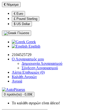
€
Νόμισμα
€ Euro
£ Pound Sterling
$ US Dollar
Γλώσσα
Greek
English
2104525729
Ο Λογαριασμός μου
Δημιουργία Λογαριασμού
Σύνδεση Λογαριασμού
Λίστα Επιθυμιών (0)
Καλάθι Αγορών
Αγορά
0 προϊόν(τα) - 0,00€
Το καλάθι αγορών είναι άδειο!