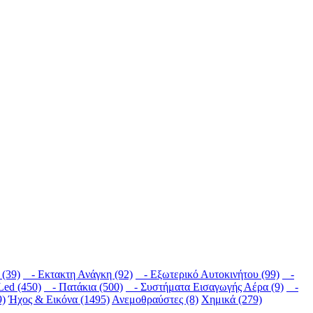
(39)
- Εκτακτη Ανάγκη (92)
- Εξωτερικό Αυτοκινήτου (99)
-
ed (450)
- Πατάκια (500)
- Συστήματα Εισαγωγής Αέρα (9)
-
9)
Ήχος & Εικόνα (1495)
Ανεμοθραύστες (8)
Χημικά (279)