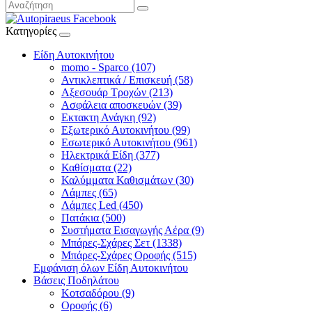
Κατηγορίες
Είδη Αυτοκινήτου
momo - Sparco (107)
Αντικλεπτικά / Επισκευή (58)
Αξεσουάρ Τροχών (213)
Ασφάλεια αποσκευών (39)
Εκτακτη Ανάγκη (92)
Εξωτερικό Αυτοκινήτου (99)
Εσωτερικό Αυτοκινήτου (961)
Ηλεκτρικά Είδη (377)
Καθίσματα (22)
Καλύμματα Καθισμάτων (30)
Λάμπες (65)
Λάμπες Led (450)
Πατάκια (500)
Συστήματα Εισαγωγής Αέρα (9)
Μπάρες-Σχάρες Σετ (1338)
Μπάρες-Σχάρες Οροφής (515)
Εμφάνιση όλων Είδη Αυτοκινήτου
Βάσεις Ποδηλάτου
Κοτσαδόρου (9)
Οροφής (6)