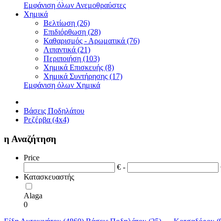
Εμφάνιση όλων Ανεμοθραύστες
Χημικά
Βελτίωση (26)
Επιδιόρθωση (28)
Καθαρισμός - Αρωματικά (76)
Λιπαντικά (21)
Περιποιήση (103)
Χημικά Επισκευής (8)
Χημικά Συντήρησης (17)
Εμφάνιση όλων Χημικά
Βάσεις Ποδηλάτου
Ρεζέρβα (4x4)
η Αναζήτηση
Price
€ -
Κατασκευαστής
Alaga
0