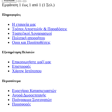
Καλάθι
Εμφάνιση 1 έως 1 από 1 (1 Σελ.)
Πληροφορίες
Η εταιρεία μας
Τρόποι Αποστολής & Παραδόσεις
Τραπεζικοί Λογαριασμοί
Πολιτική απορρήτου
Οροι και Προϋποθέσεις
Εξυπηρέτηση Πελατών
Επικοινωνήστε μαζί μας
Επιστροφές
Χάρτης Ιστότοπου
Περισσότερα
Ευρετήριο Κατασκευαστών
Αγορά Δωροεπιταγής
Πρόγραμμα Συνεργατών
Προσφορές