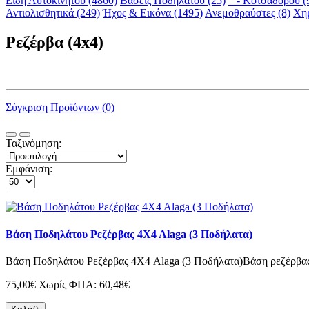
Είδη Αυτοκινήτου (4860)
Βάσεις Ποδηλάτου (25)
- Κοτσαδόρου (
Αντιολισθητικά (249)
Ήχος & Εικόνα (1495)
Ανεμοθραύστες (8)
Χημ
Ρεζέρβα (4x4)
Σύγκριση Προϊόντων (0)
Ταξινόμηση:
Εμφάνιση:
Βάση Ποδηλάτου Ρεζέρβας 4X4 Alaga (3 Ποδήλατα)
Βάση Ποδηλάτου Ρεζέρβας 4X4 Alaga (3 Ποδήλατα)Βάση ρεζέρβας 
75,00€
Χωρίς ΦΠΑ: 60,48€