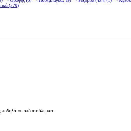
9)
- Οροφής (6)
- Πορτμπαγκάζ (9)
- Ρεζέρβα (4x4) (1)
- Αξεσο
ικά (279)
ποδηλάτου από ατσάλι, κατ..