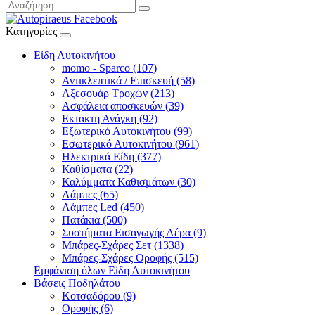
Κατηγορίες
Είδη Αυτοκινήτου
momo - Sparco (107)
Αντικλεπτικά / Επισκευή (58)
Αξεσουάρ Τροχών (213)
Ασφάλεια αποσκευών (39)
Εκτακτη Ανάγκη (92)
Εξωτερικό Αυτοκινήτου (99)
Εσωτερικό Αυτοκινήτου (961)
Ηλεκτρικά Είδη (377)
Καθίσματα (22)
Καλύμματα Καθισμάτων (30)
Λάμπες (65)
Λάμπες Led (450)
Πατάκια (500)
Συστήματα Εισαγωγής Αέρα (9)
Μπάρες-Σχάρες Σετ (1338)
Μπάρες-Σχάρες Οροφής (515)
Εμφάνιση όλων Είδη Αυτοκινήτου
Βάσεις Ποδηλάτου
Κοτσαδόρου (9)
Οροφής (6)