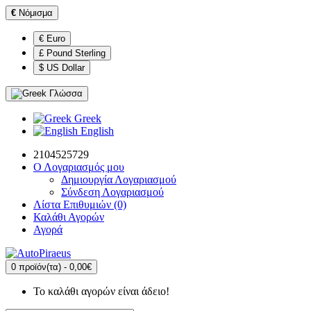
€
Νόμισμα
€ Euro
£ Pound Sterling
$ US Dollar
Γλώσσα
Greek
English
2104525729
Ο Λογαριασμός μου
Δημιουργία Λογαριασμού
Σύνδεση Λογαριασμού
Λίστα Επιθυμιών (0)
Καλάθι Αγορών
Αγορά
0 προϊόν(τα) - 0,00€
Το καλάθι αγορών είναι άδειο!