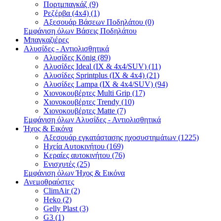
Πορτμπαγκάζ (9)
Ρεζέρβα (4x4) (1)
Αξεσουάρ Βάσεων Ποδηλάτου (0)
Εμφάνιση όλων Βάσεις Ποδηλάτου
Μπαγκαζιέρες
Αλυσίδες - Αντιολισθητικά
Αλυσίδες König (89)
Αλυσίδες Ideal (IX & 4x4/SUV) (11)
Αλυσίδες Sprintplus (IX & 4x4) (21)
Αλυσίδες Lampa (IX & 4x4/SUV) (94)
Χιονοκουβέρτες Multi Grip (17)
Χιονοκουβέρτες Trendy (10)
Χιονοκουβέρτες Matte (7)
Εμφάνιση όλων Αλυσίδες - Αντιολισθητικά
Ήχος & Εικόνα
Αξεσουάρ εγκατάστασης ηχοσυστημάτων (1225)
Ηχεία Αυτοκινήτου (169)
Κεραίες αυτοκινήτου (76)
Ενισχυτές (25)
Εμφάνιση όλων Ήχος & Εικόνα
Ανεμοθραύστες
ClimAir (2)
Heko (2)
Gelly Plast (3)
G3 (1)