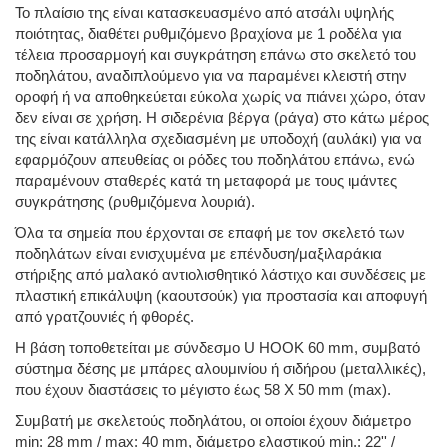
Το πλαίσιο της είναι κατασκευασμένο από ατσάλι υψηλής
ποιότητας, διαθέτει ρυθμιζόμενο βραχίονα με 1 ροδέλα για
τέλεια προσαρμογή και συγκράτηση επάνω στο σκελετό του
ποδηλάτου, αναδιπλούμενο για να παραμένει κλειστή στην
οροφή ή να αποθηκεύεται εύκολα χωρίς να πιάνει χώρο, όταν
δεν είναι σε χρήση. Η σιδερένια βέργα (ράγα) στο κάτω μέρος
της είναι κατάλληλα σχεδιασμένη με υποδοχή (αυλάκι) για να
εφαρμόζουν απευθείας οι ρόδες του ποδηλάτου επάνω, ενώ
παραμένουν σταθερές κατά τη μεταφορά με τους ιμάντες
συγκράτησης (ρυθμιζόμενα λουριά).
Όλα τα σημεία που έρχονται σε επαφή με τον σκελετό των
ποδηλάτων είναι ενισχυμένα με επένδυση/μαξιλαράκια
στήριξης από μαλακό αντιολισθητικό λάστιχο και συνδέσεις με
πλαστική επικάλυψη (καουτσούκ) για προστασία και αποφυγή
από γρατζουνιές ή φθορές.
Η βάση τοποθετείται με σύνδεσμο U HOOK 60 mm, συμβατό
σύστημα δέσης με μπάρες αλουμινίου ή σιδήρου (μεταλλικές),
που έχουν διαστάσεις το μέγιστο έως 58 Χ 50 mm (max).
Συμβατή με σκελετούς ποδηλάτου, οι οποίοι έχουν διάμετρο
min: 28 mm / max: 40 mm, διάμετρο ελαστικού min.: 22'' /